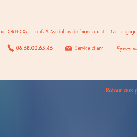
pus ORFEOS
Tarifs & Modalités de financement
Nos engage
06.68.00.65.46
Service client
Espace m
Retour aux