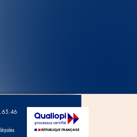
.65.46
légales