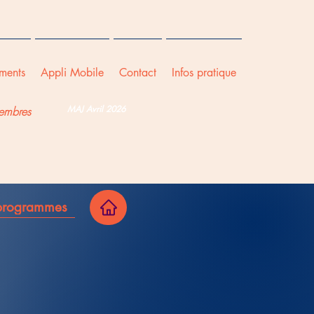
ments
Appli Mobile
Contact
Infos pratique
MAJ Avril 2026
embres
 programmes