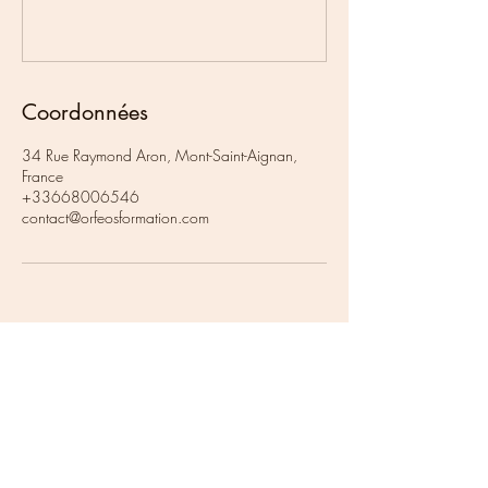
Coordonnées
34 Rue Raymond Aron, Mont-Saint-Aignan,
France
+33668006546
contact@orfeosformation.com
contact@orfeosformation.com
Conditions générales des ventes
Conditions générales d'utilisation