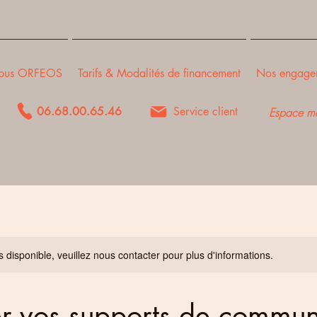
pus ORFEOS
Tarifs & Modalités de financement
Nos engage
06.68.00.65.46
Service client
Espace m
s disponible, veuillez nous contacter pour plus d'informations.
er vos supports de commun