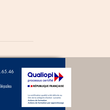
.65.46
légales