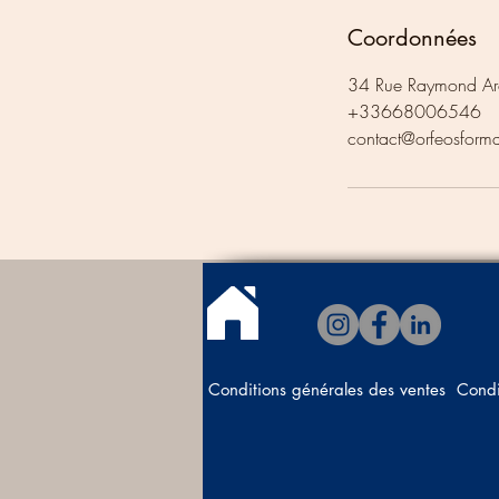
Coordonnées
34 Rue Raymond Aro
+33668006546
contact@orfeosform
Conditions générales des ventes
Condi