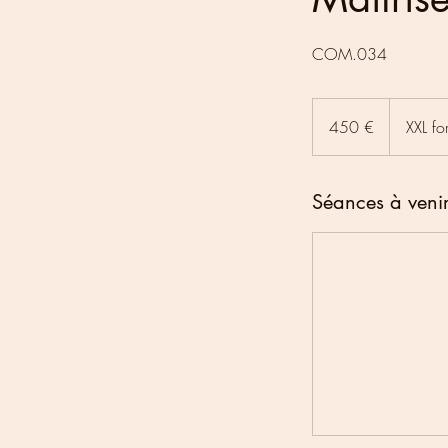
COM.034
450
euros
450 €
XXL fo
Séances à veni