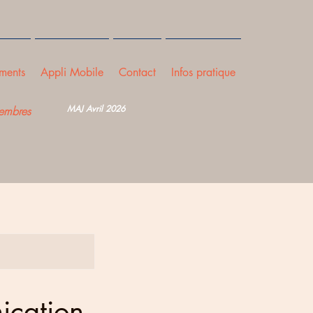
ments
Appli Mobile
Contact
Infos pratique
MAJ Avril 2026
embres
ication