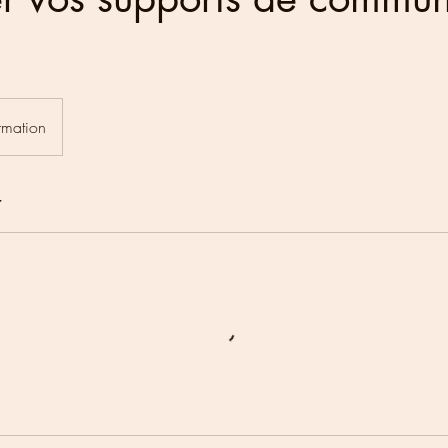
rmation
r