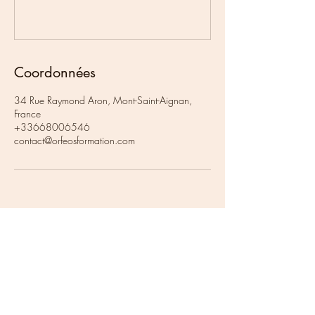
Coordonnées
34 Rue Raymond Aron, Mont-Saint-Aignan,
France
+33668006546
contact@orfeosformation.com
contact@orfeosformation.com
Conditions générales des ventes
Conditions générales d'utilisation