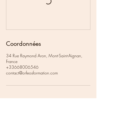
Coordonnées
34 Rue Raymond Aron, Mont-Saint-Aignan,
France
+33668006546
contact@orfeosformation.com
contact@orfeosformation.com