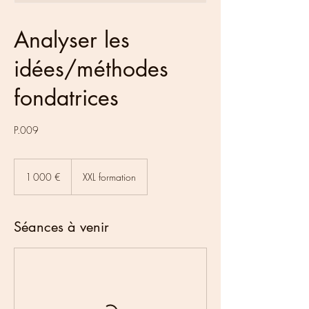
Analyser les
idées/méthodes
fondatrices
P.009
1 000
euros
1 000 €
XXL formation
Séances à venir